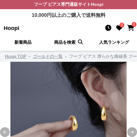
フープ ピアス
専門通販サイト
Hoopi
10,000
円以上のご購入で送料無料
0
0
Hoopi
新着商品
商品を検索
人気ランキング
Hoopi TOP
›
ゴールドの一覧
›
フープ ピアス 滑らかな曲線美 フ
Previous slide
Ne