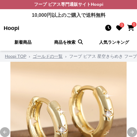
フープ ピアス
専門通販サイト
Hoopi
10,000
円以上のご購入で送料無料
0
0
Hoopi
新着商品
商品を検索
人気ランキング
Hoopi TOP
›
ゴールドの一覧
›
フープ ピアス 星空きらめき フー
Previous slide
Ne