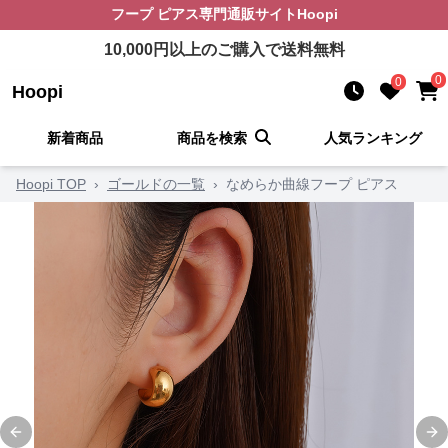
フープ ピアス
専門通販サイト
Hoopi
10,000
円以上のご購入で送料無料
0
0
Hoopi
新着商品
商品を検索
人気ランキング
Hoopi TOP
›
ゴールドの一覧
›
なめらか曲線フープ ピアス
Previous slide
Ne