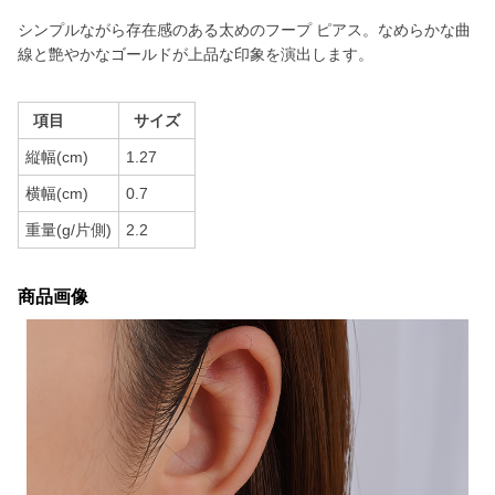
シンプルながら存在感のある太めのフープ ピアス。なめらかな曲
線と艶やかなゴールドが上品な印象を演出します。
項目
サイズ
縦幅(cm)
1.27
横幅(cm)
0.7
重量(g/片側)
2.2
商品画像