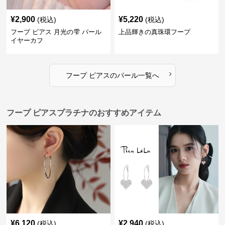
¥
2,900
¥
5,220
(税込)
(税込)
フープ ピアス 月光の雫 パール
上品輝きの真珠環フープ
イヤーカフ
›
フープ ピアス
の
パール
一覧へ
フープ ピアスプラチナのおすすめアイテム
¥
6,120
¥
2,940
(税込)
(税込)