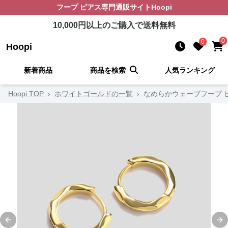
フープ ピアス
専門通販サイト
Hoopi
10,000
円以上のご購入で送料無料
0
0
Hoopi
新着商品
商品を検索
人気ランキング
Hoopi TOP
›
ホワイトゴールドの一覧
›
なめらかウェーブフープ 
Previous slide
Ne