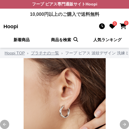
フープ ピアス
専門通販サイト
Hoopi
10,000
円以上のご購入で送料無料
0
0
Hoopi
新着商品
商品を検索
人気ランキング
Hoopi TOP
›
プラチナの一覧
›
フープ ピアス 波紋デザイン 洗練
Previous slide
Ne