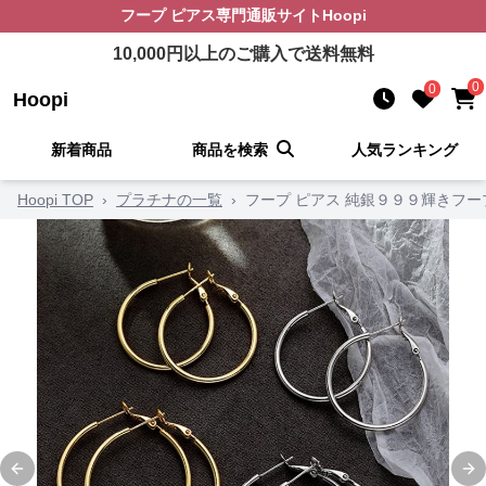
フープ ピアス
専門通販サイト
Hoopi
10,000
円以上のご購入で送料無料
0
0
Hoopi
新着商品
商品を検索
人気ランキング
Hoopi TOP
›
プラチナの一覧
›
フープ ピアス 純銀９９９輝きフー
Previous slide
Ne