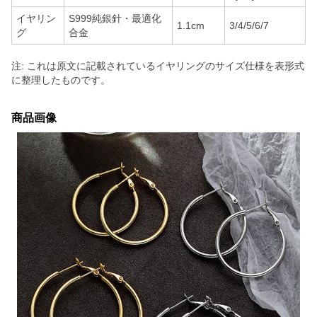
イヤリン
S999純銀針・最適化
1.1cm
3/4/5/6/7
グ
合金
注: これは原文に記載されているイヤリングのサイズ仕様を表形式
に整理したものです。
商品画像