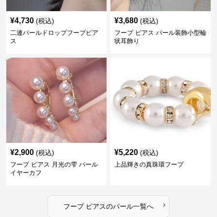
¥
4,730
¥
3,680
(税込)
(税込)
二連パールドロップフープピア
フープ ピアス パール装飾小型輪
ス
状耳飾り
¥
2,900
¥
5,220
(税込)
(税込)
フープ ピアス 月光の雫 パール
上品輝きの真珠環フープ
イヤーカフ
›
フープ ピアス
の
パール
一覧へ