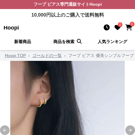
フープ ピアス
専門通販サイト
Hoopi
10,000
円以上のご購入で送料無料
0
0
Hoopi
新着商品
商品を検索
人気ランキング
Hoopi TOP
›
ゴールドの一覧
›
フープ ピアス 優美シンプルフープ
Previous slide
Ne