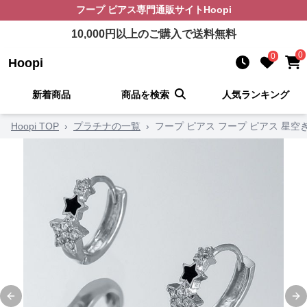
フープ ピアス
専門通販サイト
Hoopi
10,000
円以上のご購入で送料無料
0
0
Hoopi
新着商品
商品を検索
人気ランキング
Hoopi TOP
›
プラチナの一覧
›
フープ ピアス フープ ピアス 星
Previous slide
Ne