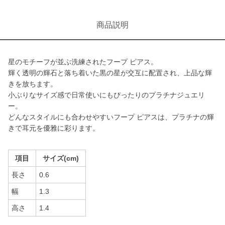
商品説明
星のモチーフが並ぶ洗練されたフープ ピアス。
輝く透明の輝石と落ち着いた黒の星が交互に配置され、上品な輝
きを放ちます。
小ぶりなサイズ感で日常使いにもぴったりのプラチナジュエリ
ー。
どんなスタイルにも合わせやすいフープ ピアスは、プラチナの輝
きで耳元を優雅に彩ります。
項目
サイズ(cm)
長さ
0.6
幅
1.3
高さ
1.4