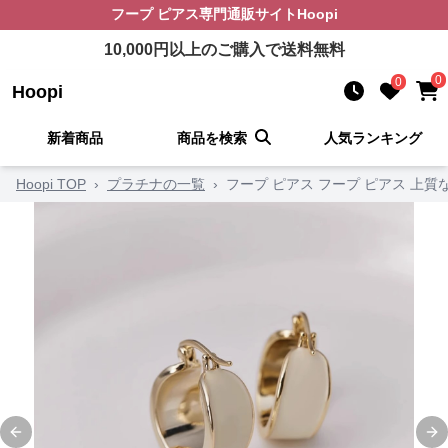
フープ ピアス
専門通販サイト
Hoopi
10,000
円以上のご購入で送料無料
0
0
Hoopi
新着商品
商品を検索
人気ランキング
Hoopi TOP
›
プラチナの一覧
›
フープ ピアス フープ ピアス 上
Previous slide
Ne