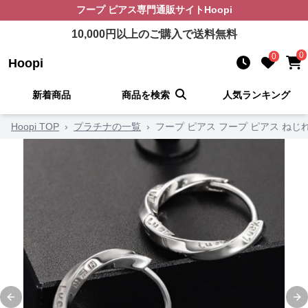
フープ ピアス
専門通販サイト
Hoopi
10,000
円以上のご購入で送料無料
0
0
Hoopi
新着商品
商品を検索
人気ランキング
Hoopi TOP
›
プラチナの一覧
›
フープ ピアス フープ ピアス ね
Previous slide
Ne