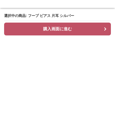
選択中の商品: フープ ピアス 片耳 シルバー
選択中の商品: フープ ピアス 片耳 シルバー
購入画面に進む
購入画面に進む
Hoopi
について
会社概要