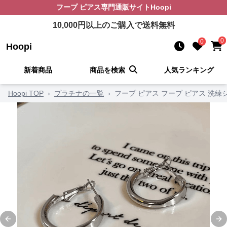
フープ ピアス
専門通販サイト
Hoopi
10,000
円以上のご購入で送料無料
0
0
Hoopi
新着商品
商品を検索
人気ランキング
Hoopi TOP
›
プラチナの一覧
›
フープ ピアス フープ ピアス 洗
Previous slide
Ne