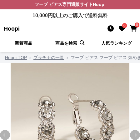
フープ ピアス
専門通販サイト
Hoopi
10,000
円以上のご購入で送料無料
0
0
Hoopi
新着商品
商品を検索
人気ランキング
Hoopi TOP
›
プラチナの一覧
›
フープ ピアス フープ ピアス 煌め
Previous slide
Ne