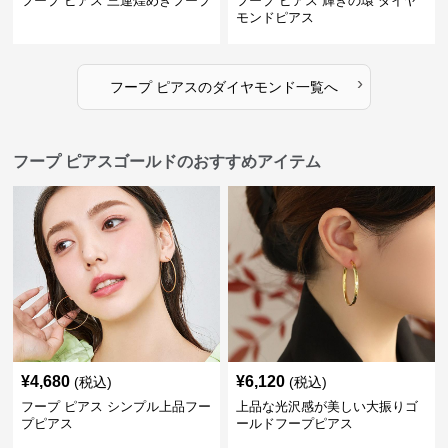
フープ ピアス 三連煌めきフープ
フープ ピアス 輝きの環 ダイヤ
モンドピアス
›
フープ ピアス
の
ダイヤモンド
一覧へ
フープ ピアスゴールドのおすすめアイテム
¥
4,680
¥
6,120
(税込)
(税込)
フープ ピアス シンプル上品フー
上品な光沢感が美しい大振りゴ
プピアス
ールドフープピアス