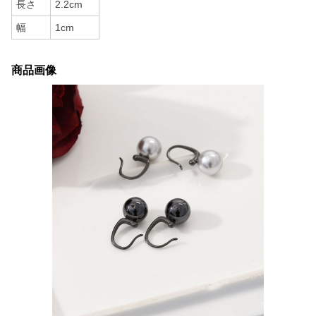
長さ
2.2cm
幅
1cm
商品画像