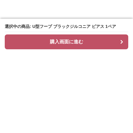
選択中の商品: U型フープ ブラックジルコニア ピアス 1ペア
選択中の商品: U型フープ ブラックジルコニア ピアス 1ペア
購入画面に進む
購入画面に進む
Hoopi
について