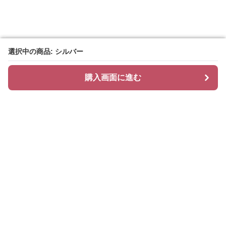
選択中の商品: シルバー
選択中の商品: シルバー
購入画面に進む
購入画面に進む
Hoopi
について