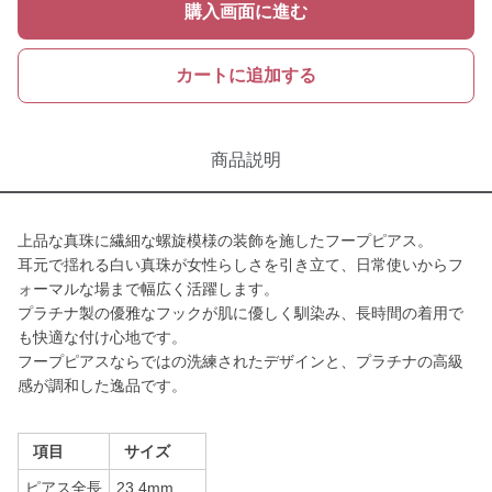
購入画面に進む
カートに追加する
商品説明
上品な真珠に繊細な螺旋模様の装飾を施したフープピアス。
耳元で揺れる白い真珠が女性らしさを引き立て、日常使いからフ
ォーマルな場まで幅広く活躍します。
プラチナ製の優雅なフックが肌に優しく馴染み、長時間の着用で
も快適な付け心地です。
フープピアスならではの洗練されたデザインと、プラチナの高級
感が調和した逸品です。
項目
サイズ
ピアス全長
23.4mm