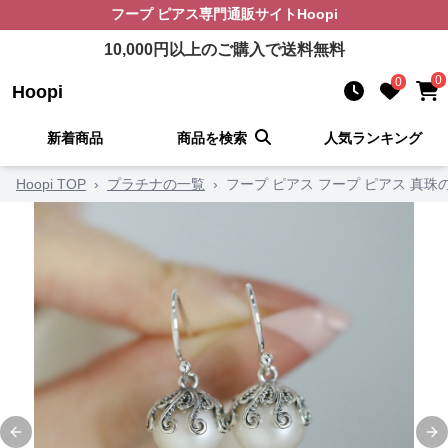
フープ ピアス
専門通販サイト
Hoopi
10,000
円以上のご購入で送料無料
0
0
Hoopi
新着商品
商品を検索
人気ランキング
Hoopi TOP
›
プラチナの一覧
›
フープ ピアス フープ ピアス 真
Previous slide
Ne