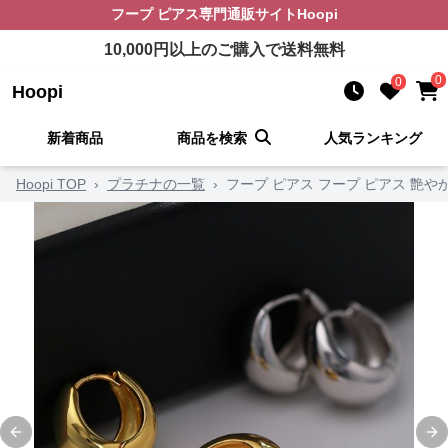
フープ ピアス
専門通販サイト
Hoopi
10,000
円以上のご購入で送料無料
0
0
Hoopi
新着商品
商品を検索
人気ランキング
Hoopi TOP
›
プラチナの一覧
›
フープ ピアス フープ ピアス 艶
Previous slide
Ne