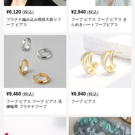
¥
6,120
¥
2,940
(税込)
(税込)
プラチナ編み込み模様大振りフ
フープ ピアス フープ ピアス き
ープ ピアス
らめきハートフープピアス
¥
9,460
¥
6,940
(税込)
(税込)
フープ ピアス フープ ピアス 洗
フープ ピアス
練輪華 プラチナフープ