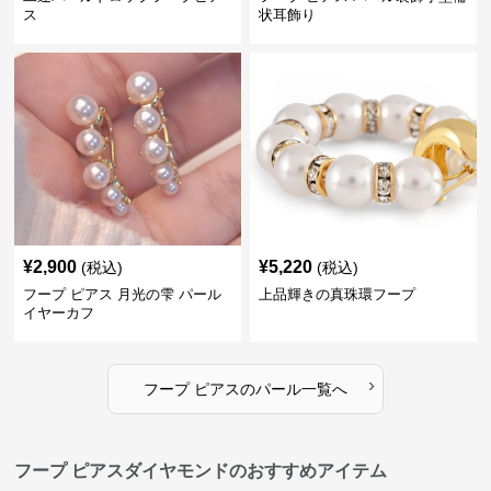
ス
状耳飾り
¥
2,900
¥
5,220
(税込)
(税込)
フープ ピアス 月光の雫 パール
上品輝きの真珠環フープ
イヤーカフ
›
フープ ピアス
の
パール
一覧へ
フープ ピアスダイヤモンドのおすすめアイテム