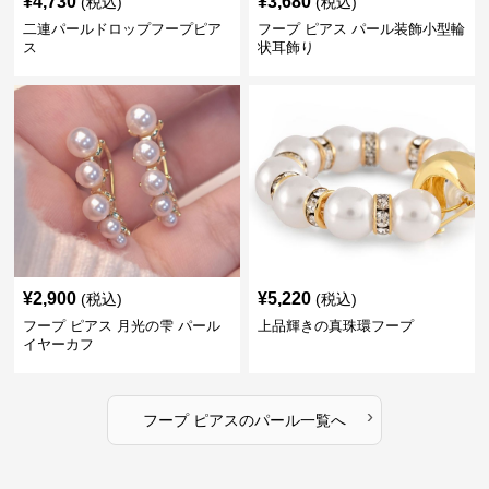
¥
4,730
¥
3,680
(税込)
(税込)
二連パールドロップフープピア
フープ ピアス パール装飾小型輪
ス
状耳飾り
¥
2,900
¥
5,220
(税込)
(税込)
フープ ピアス 月光の雫 パール
上品輝きの真珠環フープ
イヤーカフ
›
フープ ピアス
の
パール
一覧へ