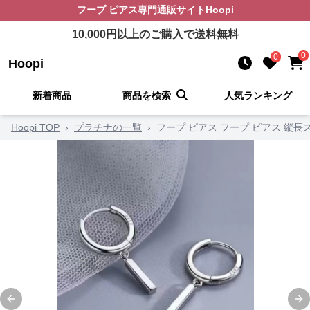
フープ ピアス
専門通販サイト
Hoopi
10,000
円以上のご購入で送料無料
0
0
Hoopi
新着商品
商品を検索
人気ランキング
Hoopi TOP
›
プラチナの一覧
›
フープ ピアス フープ ピアス 縦
Previous slide
Ne