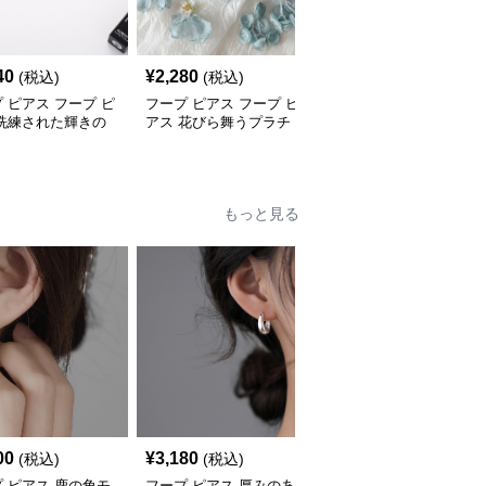
40
¥
2,280
¥
3,880
(税込)
(税込)
(税込)
 ピアス フープ ピ
フープ ピアス フープ ピ
フープ ピアス フープ ピ
 洗練された輝きの
アス 花びら舞うプラチ
アス 星の雫 プラチナフ
ピアス
ナフープピアス
ープピアス
もっと見る
00
¥
3,180
¥
3,600
(税込)
(税込)
(税込)
 ピアス 鹿の角モ
フープ ピアス 厚みのあ
縦長棒チャーム付きステ