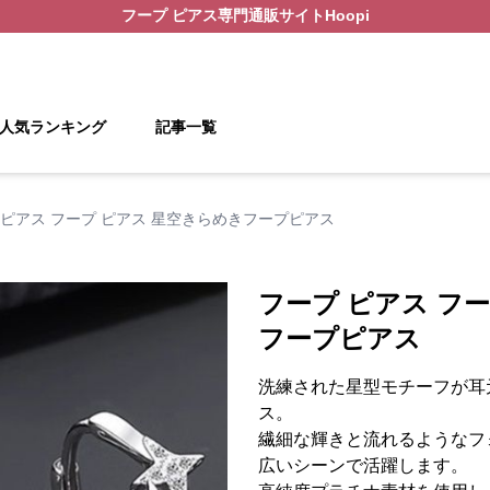
フープ ピアス
専門通販サイト
Hoopi
人気ランキング
記事一覧
 ピアス フープ ピアス 星空きらめきフープピアス
フープ ピアス フ
フープピアス
洗練された星型モチーフが耳
ス。
繊細な輝きと流れるようなフ
広いシーンで活躍します。