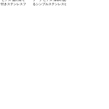
フ付きステンレスフ
るシンプルステンレスピ
ンレスフープピアス
ピアス
アス