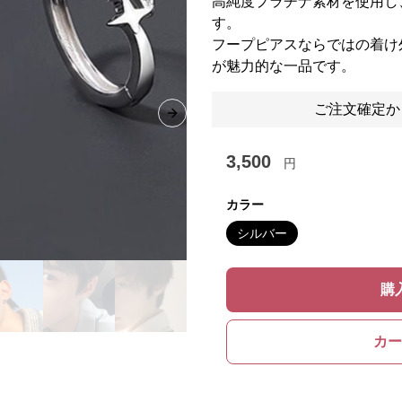
高純度プラチナ素材を使用し
す。
フープピアスならではの着け
が魅力的な一品です。
ご注文確定か
Next slide
3,500
円
カラー
シルバー
購
カー