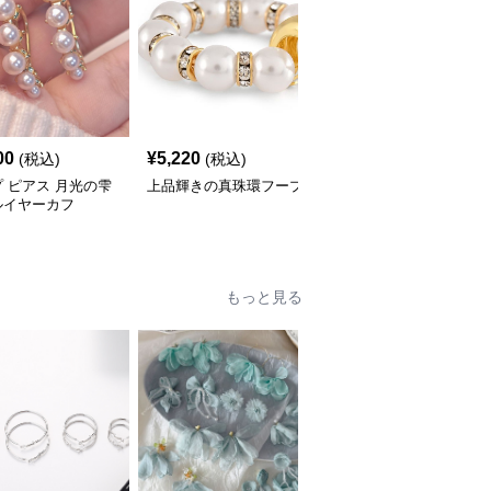
00
¥
5,220
¥
3,240
(税込)
(税込)
(税込)
 ピアス 月光の雫
上品輝きの真珠環フープ
花詩輪パールフープ
ルイヤーカフ
もっと見る