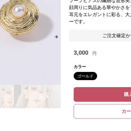
フープピアスの繊細な造形美
顔周りに気品ある華やかさを
耳元をエレガントに彩る、大
ーです。
ご注文確定か
Next slide
3,000
円
カラー
ゴールド
購
カー