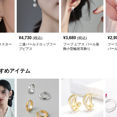
¥
4,730
¥
3,680
¥
2,9
(税込)
(税込)
ラスター
二連パールドロップフー
フープ ピアス パール装
フープ
プピアス
飾小型輪状耳飾り
パー
すめアイテム