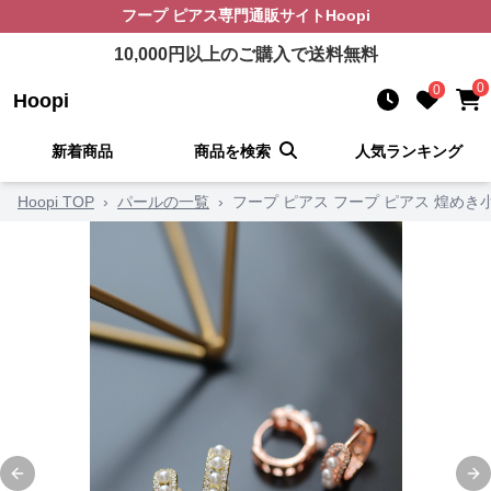
フープ ピアス
専門通販サイト
Hoopi
10,000
円以上のご購入で送料無料
0
0
Hoopi
新着商品
商品を検索
人気ランキング
Hoopi TOP
›
パールの一覧
›
フープ ピアス フープ ピアス 煌め
Previous slide
Ne