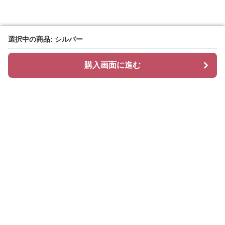
選択中の商品: シルバー
選択中の商品: シルバー
購入画面に進む
購入画面に進む
Hoopi
について
会社概要