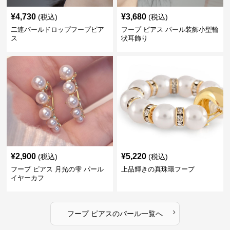
¥
4,730
¥
3,680
(税込)
(税込)
二連パールドロップフープピア
フープ ピアス パール装飾小型輪
ス
状耳飾り
¥
2,900
¥
5,220
(税込)
(税込)
フープ ピアス 月光の雫 パール
上品輝きの真珠環フープ
イヤーカフ
›
フープ ピアス
の
パール
一覧へ