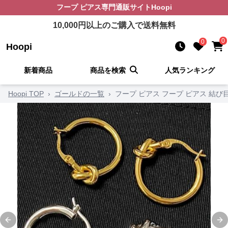
フープ ピアス
専門通販サイト
Hoopi
10,000
円以上のご購入で送料無料
0
0
Hoopi
新着商品
商品を検索
人気ランキング
Hoopi TOP
›
ゴールドの一覧
›
フープ ピアス フープ ピアス 結
Previous slide
Ne