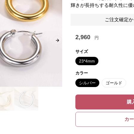
輝きが長持ちする耐久性に優
ご注文確定か
2,960
円
Next slide
サイズ
23*4mm
カラー
シルバー
ゴールド
購
カー