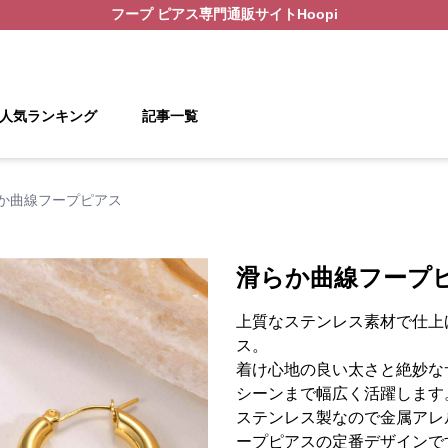
フープ ピアス
専門通販サイト
Hoopi
人気ランキング
記事一覧
か曲線フープピアス
滑らか曲線フープ
上質なステンレス素材で仕上
ス。
着け心地の良い太さと絶妙な
シーンまで幅広く活躍します
ステンレス製なので金属アレ
ープピアスの定番デザインで