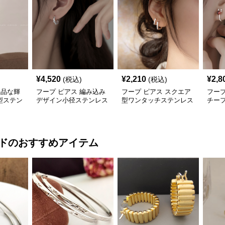
¥
4,520
¥
2,210
¥
2,8
(税込)
(税込)
上品な輝
フープ ピアス 編み込み
フープ ピアス スクエア
フープ
型ステン
デザイン小径ステンレス
型ワンタッチステンレス
チー
ス
フープピアス
式フープピアス
ープ
ド
のおすすめアイテム