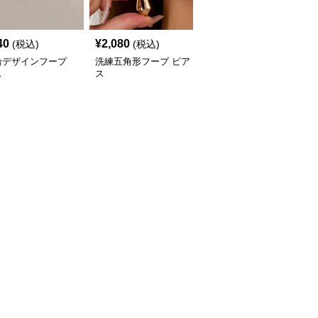
40
¥
2,080
¥
2,960
(税込)
(税込)
(税込)
輪デザインフープ
洗練五角形フープ ピア
流れ星モチーフ クリス
ス
ス
タル フープ ピアス