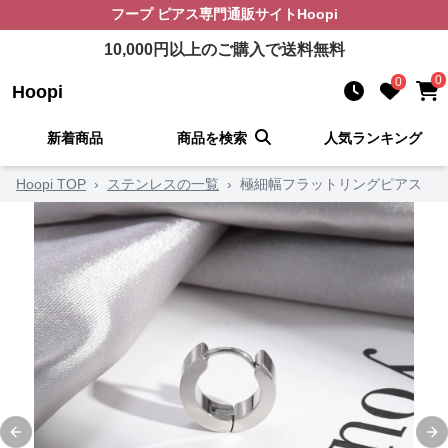
フープ ピアス
専門通販サイト
Hoopi
10,000
円以上のご購入で送料無料
0
0
Hoopi
新着商品
商品を検索
人気ランキング
Hoopi TOP
›
ステンレスの一覧
›
極細幅フラットリングピアス
Previous slide
Ne