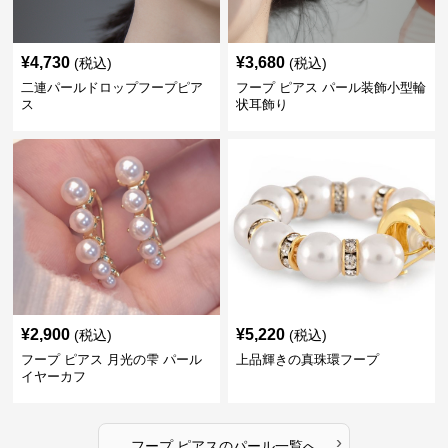
¥
4,730
¥
3,680
(税込)
(税込)
二連パールドロップフープピア
フープ ピアス パール装飾小型輪
ス
状耳飾り
¥
2,900
¥
5,220
(税込)
(税込)
フープ ピアス 月光の雫 パール
上品輝きの真珠環フープ
イヤーカフ
›
フープ ピアス
の
パール
一覧へ