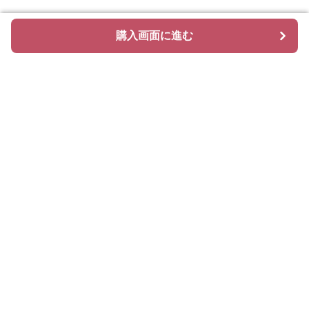
購入画面に進む
購入画面に進む
Hoopi
について
会社概要
利用規約