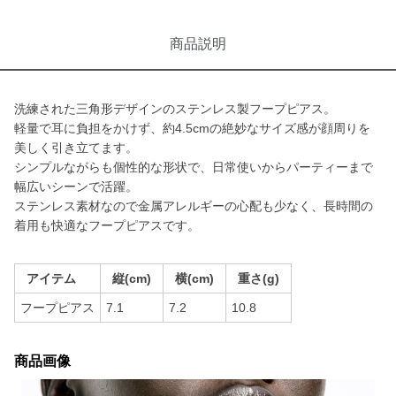
商品説明
洗練された三角形デザインのステンレス製フープピアス。
軽量で耳に負担をかけず、約4.5cmの絶妙なサイズ感が顔周りを
美しく引き立てます。
シンプルながらも個性的な形状で、日常使いからパーティーまで
幅広いシーンで活躍。
ステンレス素材なので金属アレルギーの心配も少なく、長時間の
着用も快適なフープピアスです。
アイテム
縦(cm)
横(cm)
重さ(g)
フープピアス
7.1
7.2
10.8
商品画像