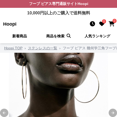
フープ ピアス
専門通販サイト
Hoopi
10,000
円以上のご購入で送料無料
0
0
Hoopi
新着商品
商品を検索
人気ランキング
Hoopi TOP
›
ステンレスの一覧
›
フープ ピアス 幾何学三角フープ
Previous slide
Ne