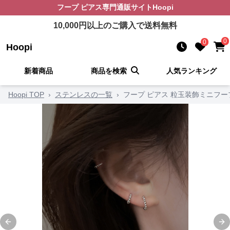
フープ ピアス
専門通販サイト
Hoopi
10,000
円以上のご購入で送料無料
0
0
Hoopi
新着商品
商品を検索
人気ランキング
Hoopi TOP
›
ステンレスの一覧
›
フープ ピアス 粒玉装飾ミニフー
Previous slide
Ne