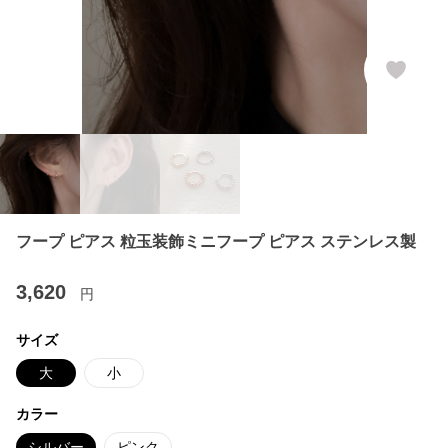
フープ ピアス 粒玉装飾ミニフープ ピアス ステンレス製
3,620
円
サイズ
大
小
カラー
シルバー
ピンク