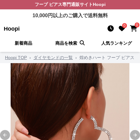
フープ ピアス
専門通販サイト
Hoopi
10,000
円以上のご購入で送料無料
0
0
Hoopi
新着商品
商品を検索
人気ランキング
Hoopi TOP
›
ダイヤモンドの一覧
›
煌めきハート フープ ピアス
Previous slide
Ne