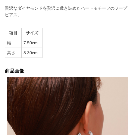
贅沢なダイヤモンドを贅沢に敷き詰めたハートモチーフのフープ
ピアス。
項目
サイズ
幅
7.50cm
高さ
8.30cm
商品画像