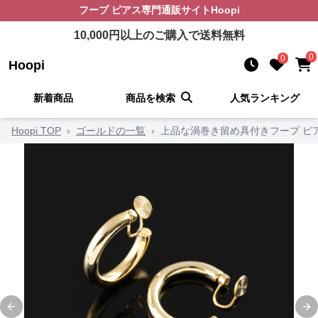
フープ ピアス
専門通販サイト
Hoopi
10,000
円以上のご購入で送料無料
0
0
Hoopi
新着商品
商品を検索
人気ランキング
Hoopi TOP
›
ゴールドの一覧
›
上品な渦巻き留め具付きフープ ピ
Previous slide
Ne