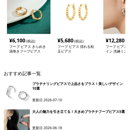
¥
6,100
¥
5,680
¥
12,280
(税込)
(税込)
(税
フープ ピアス きらめき
フープ ピアス 揺れる粒
フープ ピアス 
渦巻きフープピアス
玉ピアス
イン 洗練ミニ
おすすめ記事一覧
プラチナリングピアスで上品さをプラス！美しいデザイン
10選
更新日
2026-07-10
大人の魅力を引き立てる！大きめプラチナフープピアス5選
更新日
2026-06-18