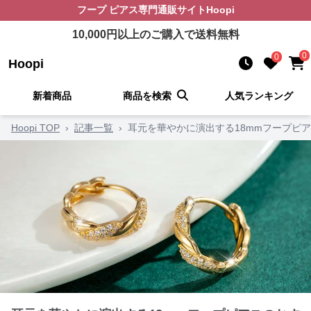
フープ ピアス
専門通販サイト
Hoopi
10,000
円以上のご購入で送料無料
0
0
Hoopi
新着商品
商品を検索
人気ランキング
Hoopi TOP
›
記事一覧
›
耳元を華やかに演出する18mmフープピ