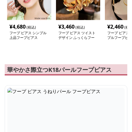
¥
4,680
¥
3,460
¥
2,460
(税込)
(税込)
(税込
フープ ピアス シンプル
フープ ピアス ツイスト
フープ ピアス 
上品フープピアス
デザイン ふっくらフー
プルフープピア
プ
華やかさ際立つK18パールフープピアス