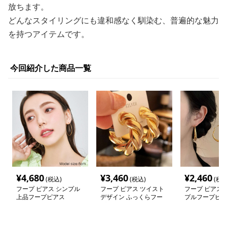
放ちます。
どんなスタイリングにも違和感なく馴染む、普遍的な魅力
を持つアイテムです。
今回紹介した商品一覧
¥
4,680
¥
3,460
¥
2,460
(税込)
(税込)
(税込
フープ ピアス シンプル
フープ ピアス ツイスト
フープ ピアス 
上品フープピアス
デザイン ふっくらフー
プルフープピア
プ