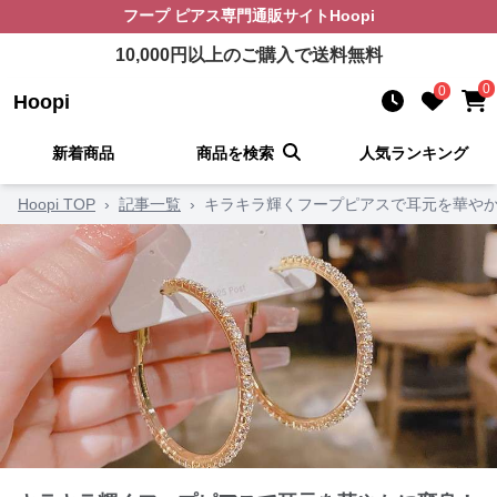
フープ ピアス
専門通販サイト
Hoopi
10,000
円以上のご購入で送料無料
0
0
Hoopi
新着商品
商品を検索
人気ランキング
Hoopi TOP
›
記事一覧
›
キラキラ輝くフープピアスで耳元を華やか