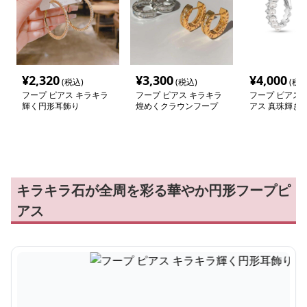
¥
2,320
¥
3,300
¥
4,000
(税込)
(税込)
(税込
フープ ピアス キラキラ
フープ ピアス キラキラ
フープ ピアス 
輝く円形耳飾り
煌めくクラウンフープ
アス 真珠輝き 
ルフープピアス
キラキラ石が全周を彩る華やか円形フープピ
アス