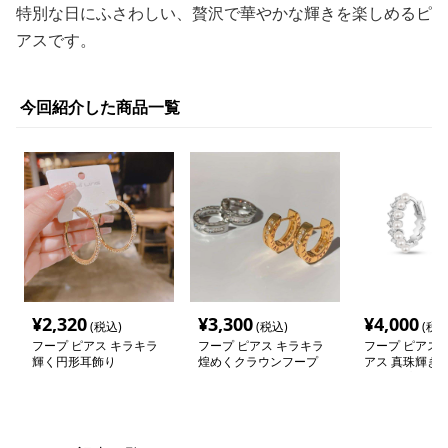
特別な日にふさわしい、贅沢で華やかな輝きを楽しめるピ
アスです。
今回紹介した商品一覧
¥
2,320
¥
3,300
¥
4,000
(税込)
(税込)
(税込
フープ ピアス キラキラ
フープ ピアス キラキラ
フープ ピアス 
輝く円形耳飾り
煌めくクラウンフープ
アス 真珠輝き 
ルフープピアス