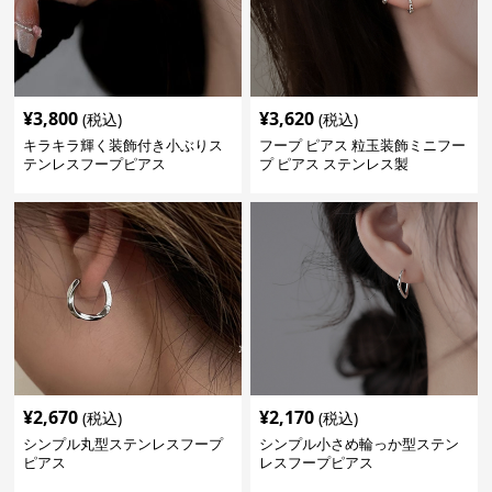
¥
3,800
¥
3,620
(税込)
(税込)
キラキラ輝く装飾付き小ぶりス
フープ ピアス 粒玉装飾ミニフー
テンレスフープピアス
プ ピアス ステンレス製
¥
2,670
¥
2,170
(税込)
(税込)
シンプル丸型ステンレスフープ
シンプル小さめ輪っか型ステン
ピアス
レスフープピアス