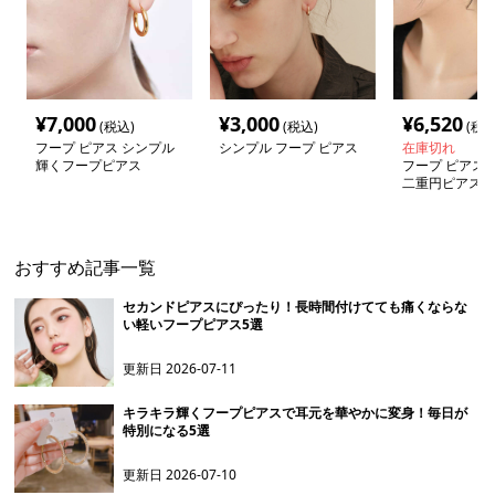
¥
7,000
¥
3,000
¥
6,520
(税込)
(税込)
(税込
フープ ピアス シンプル
シンプル フープ ピアス
在庫切れ
輝くフープピアス
フープ ピアス 
二重円ピアス
おすすめ記事一覧
セカンドピアスにぴったり！長時間付けてても痛くならな
い軽いフープピアス5選
更新日
2026-07-11
キラキラ輝くフープピアスで耳元を華やかに変身！毎日が
特別になる5選
更新日
2026-07-10