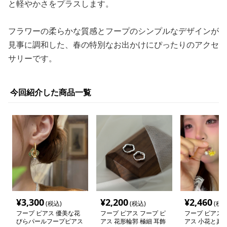
と軽やかさをプラスします。
フラワーの柔らかな質感とフープのシンプルなデザインが
見事に調和した、春の特別なお出かけにぴったりのアクセ
サリーです。
今回紹介した商品一覧
¥
3,300
¥
2,200
¥
2,460
(税込)
(税込)
(税込
フープ ピアス 優美な花
フープ ピアス フープ ピ
フープ ピアス 
びらパールフープピアス
アス 花形輪郭 極細 耳飾
アス 小花と真