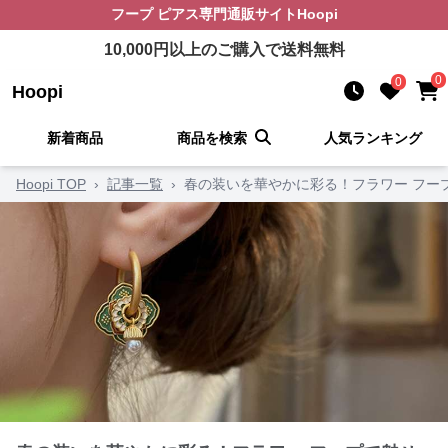
フープ ピアス
専門通販サイト
Hoopi
10,000
円以上のご購入で送料無料
0
0
Hoopi
新着商品
商品を検索
人気ランキング
Hoopi TOP
›
記事一覧
›
春の装いを華やかに彩る！フラワー フー