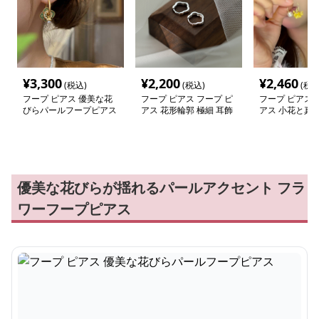
¥
3,300
¥
2,200
¥
2,460
(税込)
(税込)
(税込
フープ ピアス 優美な花
フープ ピアス フープ ピ
フープ ピアス 
びらパールフープピアス
アス 花形輪郭 極細 耳飾
アス 小花と真
り
めきフープピア
優美な花びらが揺れるパールアクセント フラ
ワーフープピアス