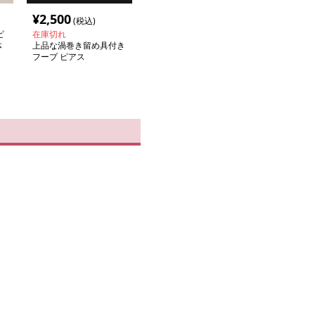
¥
2,500
(税込)
ピ
在庫切れ
体
上品な渦巻き留め具付き
フープ ピアス