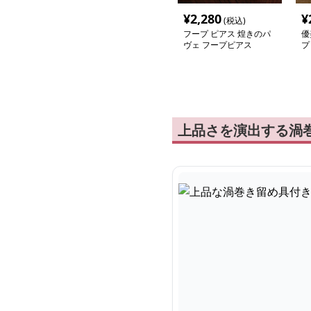
¥
2,280
¥
(税込)
フープ ピアス 煌きのパ
優
ヴェ フープピアス
プ
上品さを演出する渦