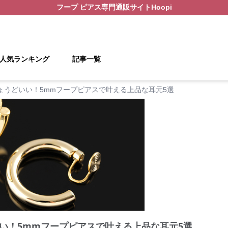
フープ ピアス
専門通販サイト
Hoopi
人気ランキング
記事一覧
ょうどいい！5mmフープピアスで叶える上品な耳元5選
い！5mmフープピアスで叶える上品な耳元5選