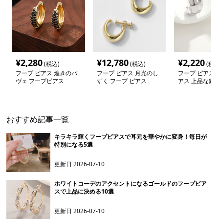
¥
2,280
¥
12,780
¥
2,220
(税込)
(税込)
(税込
フープ ピアス 煌きのパ
フープ ピアス 月光のし
フープ ピアス 
ヴェ フープピアス
ずく フープ ピアス
アス 上品な輝き
フープピアス
おすすめ記事一覧
キラキラ輝くフープピアスで耳元を華やかに変身！毎日が
特別になる5選
更新日
2026-07-10
ホワイトコーデのアクセントになるゴールドのフープピア
スで上品に決める10選
更新日
2026-07-10