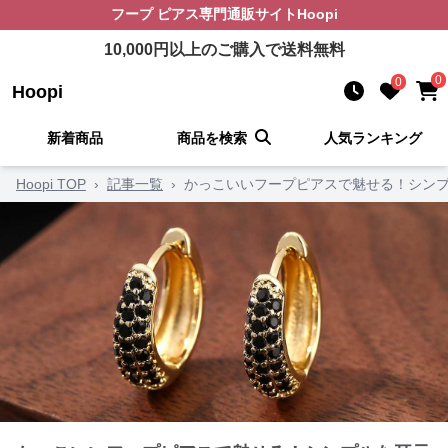
フープ ピアス
専門通販サイト
Hoopi
10,000
円以上のご購入で送料無料
0
0
Hoopi
新着商品
商品を検索
人気ランキング
Hoopi TOP
›
記事一覧
›
かっこいいフープピアスで魅せる！シンプ