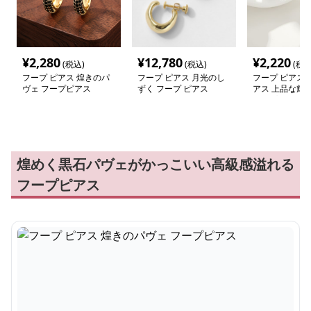
¥
2,280
¥
12,780
¥
2,220
(税込)
(税込)
(税込
フープ ピアス 煌きのパ
フープ ピアス 月光のし
フープ ピアス 
ヴェ フープピアス
ずく フープ ピアス
アス 上品な輝き
フープピアス
煌めく黒石パヴェがかっこいい高級感溢れる
フープピアス