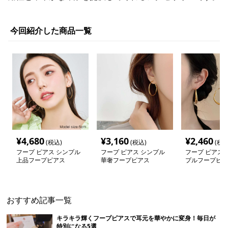
今回紹介した商品一覧
¥
4,680
¥
3,160
¥
2,460
(税込)
(税込)
(税込
フープ ピアス シンプル
フープ ピアス シンプル
フープ ピアス 
上品フープピアス
華奢フープピアス
プルフープピア
おすすめ記事一覧
キラキラ輝くフープピアスで耳元を華やかに変身！毎日が
特別になる5選