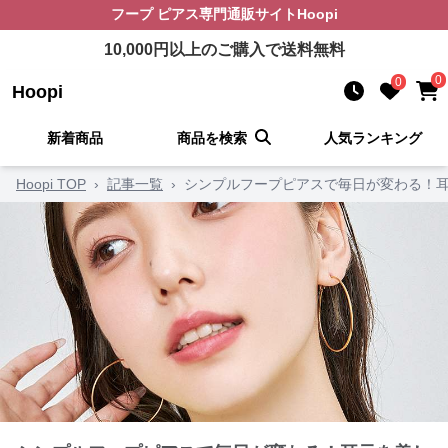
フープ ピアス
専門通販サイト
Hoopi
10,000
円以上のご購入で送料無料
0
0
Hoopi
新着商品
商品を検索
人気ランキング
Hoopi TOP
›
記事一覧
›
シンプルフープピアスで毎日が変わる！耳