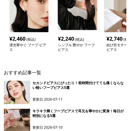
¥
2,460
¥
2,240
¥
2,740
(税込)
(税込)
(税込
凛光華やぐ フープ ピア
シンプル 艶やか フープ
結び目モチーフ
ス
ピアス
ピアス
おすすめ記事一覧
セカンドピアスにぴったり！長時間付けてても痛くならな
い軽いフープピアス5選
更新日
2026-07-11
キラキラ輝くフープピアスで耳元を華やかに変身！毎日が
特別になる5選
更新日
2026-07-10