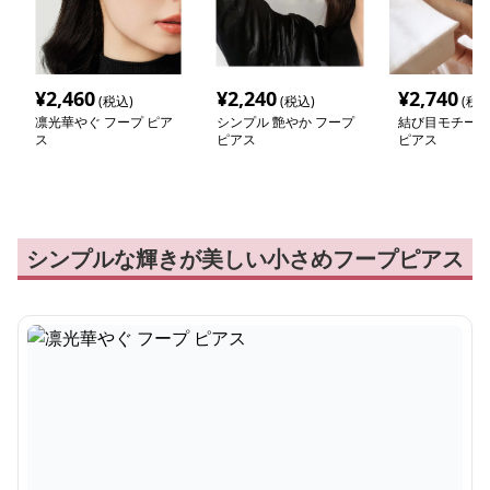
¥
2,460
¥
2,240
¥
2,740
(税込)
(税込)
(税込
凛光華やぐ フープ ピア
シンプル 艶やか フープ
結び目モチーフ
ス
ピアス
ピアス
シンプルな輝きが美しい小さめフープピアス