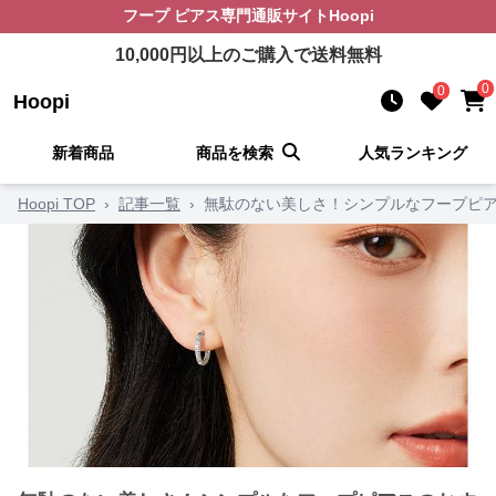
フープ ピアス
専門通販サイト
Hoopi
10,000
円以上のご購入で送料無料
0
0
Hoopi
新着商品
商品を検索
人気ランキング
Hoopi TOP
›
記事一覧
›
無駄のない美しさ！シンプルなフープピア