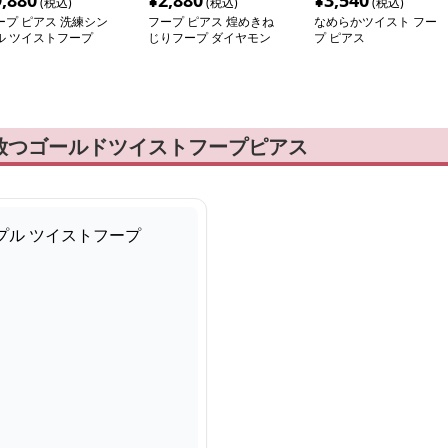
9,880
¥
2,880
¥
3,540
(税込)
(税込)
(税込)
ープ ピアス 洗練シン
フープ ピアス 煌めきね
なめらかツイスト フー
ル ツイストフープ
じりフープ ダイヤモン
プ ピアス
ド
放つゴールドツイストフープピアス