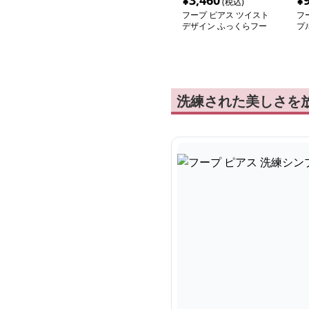
¥
3,460
¥
(税込)
フープ ピアス ツイスト
フ
デザイン ふっくらフー
プ
プ
洗練された美しさを