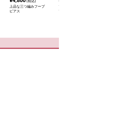
¥
4,800
¥
2,200
¥
2,260
(税込)
(税込)
(税込
上品な三つ編みフープ
フープ ピアス フープ ピ
フープ ピアス 
ピアス
アス ねじれデザイン 二
線 ねじれフープ
連シルバーフープ