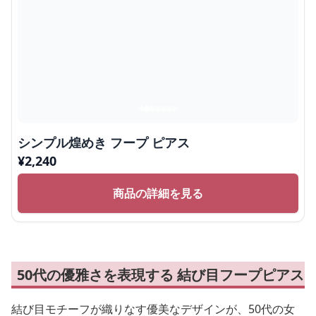
シンプル煌めき フープ ピアス
¥
2,240
商品の詳細を見る
50代の優雅さを表現する 結び目フープピアス
結び目モチーフが織りなす優美なデザインが、50代の女