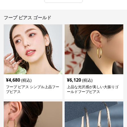
フープ ピアス ゴールド
¥
4,680
¥
6,120
(税込)
(税込)
フープ ピアス シンプル上品フー
上品な光沢感が美しい大振りゴ
プピアス
ールドフープピアス