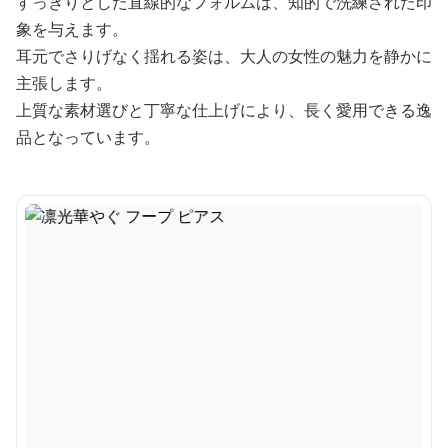
すっきりとした直線的なフォルムは、知的で洗練された印
象を与えます。
耳元でさりげなく揺れる姿は、大人の女性の魅力を静かに
主張します。
上質な素材選びと丁寧な仕上げにより、長く愛用できる逸
品となっています。