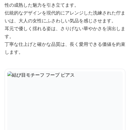
性の成熟した魅力を引き立てます。
伝統的なデザインを現代的にアレンジした洗練された佇ま
いは、大人の女性にふさわしい気品を感じさせます。
耳元で優しく揺れる姿は、さりげない華やかさを演出しま
す。
丁寧な仕上げと確かな品質は、長く愛用できる価値を約束
します。