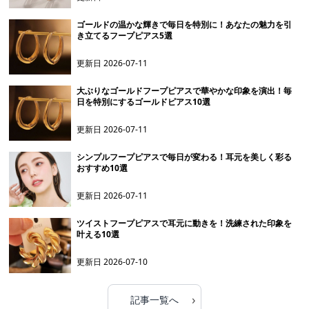
ゴールドの温かな輝きで毎日を特別に！あなたの魅力を引
き立てるフープピアス5選
更新日
2026-07-11
大ぶりなゴールドフープピアスで華やかな印象を演出！毎
日を特別にするゴールドピアス10選
更新日
2026-07-11
シンプルフープピアスで毎日が変わる！耳元を美しく彩る
おすすめ10選
更新日
2026-07-11
ツイストフープピアスで耳元に動きを！洗練された印象を
叶える10選
更新日
2026-07-10
›
記事一覧へ