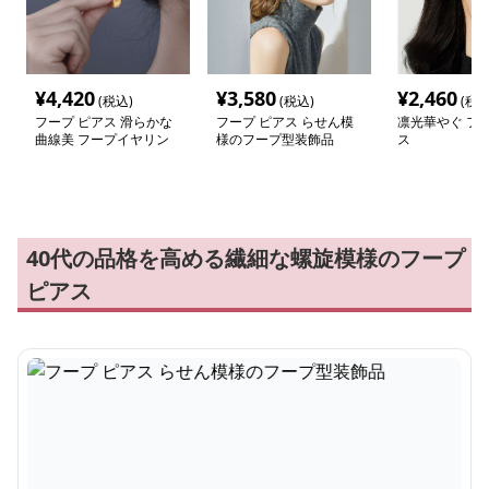
¥
4,420
¥
3,580
¥
2,460
(税込)
(税込)
(税込
フープ ピアス 滑らかな
フープ ピアス らせん模
凛光華やぐ フー
曲線美 フープイヤリン
様のフープ型装飾品
ス
グ
40代の品格を高める繊細な螺旋模様のフープ
ピアス