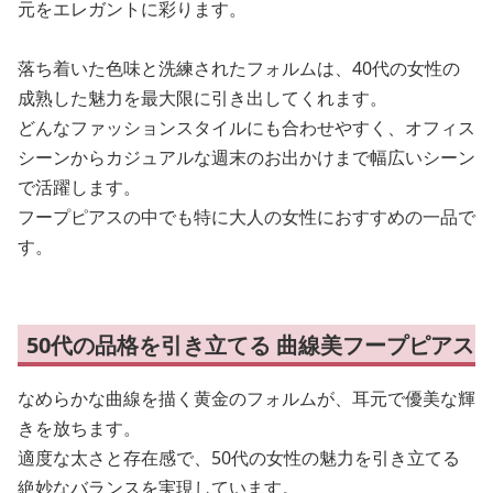
元をエレガントに彩ります。
落ち着いた色味と洗練されたフォルムは、40代の女性の
成熟した魅力を最大限に引き出してくれます。
どんなファッションスタイルにも合わせやすく、オフィス
シーンからカジュアルな週末のお出かけまで幅広いシーン
で活躍します。
フープピアスの中でも特に大人の女性におすすめの一品で
す。
50代の品格を引き立てる 曲線美フープピアス
なめらかな曲線を描く黄金のフォルムが、耳元で優美な輝
きを放ちます。
適度な太さと存在感で、50代の女性の魅力を引き立てる
絶妙なバランスを実現しています。