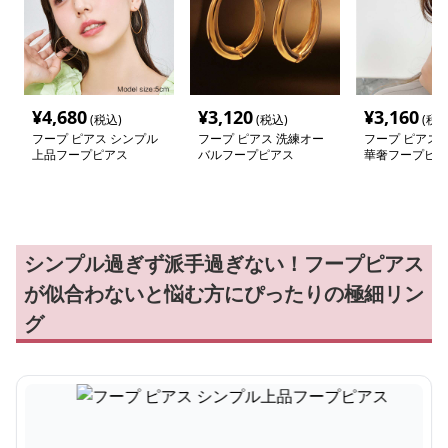
¥
4,680
¥
3,120
¥
3,160
(税込)
(税込)
(税込
フープ ピアス シンプル
フープ ピアス 洗練オー
フープ ピアス 
上品フープピアス
バルフープピアス
華奢フープピア
シンプル過ぎず派手過ぎない！フープピアス
が似合わないと悩む方にぴったりの極細リン
グ