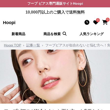
フープ ピアス
専門通販サイト
Hoopi
10,000
円以上のご購入で送料無料
0
0
Hoopi
新着商品
商品を検索
人気ランキング
Hoopi TOP
›
記事一覧
›
フープピアスが似合わないと悩む方へ！失