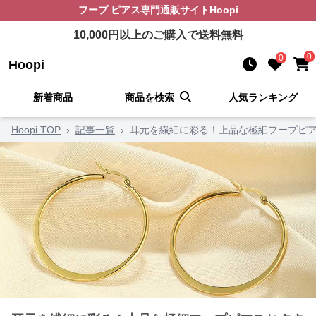
フープ ピアス
専門通販サイト
Hoopi
10,000
円以上のご購入で送料無料
0
0
Hoopi
新着商品
商品を検索
人気ランキング
Hoopi TOP
›
記事一覧
›
耳元を繊細に彩る！上品な極細フープピア