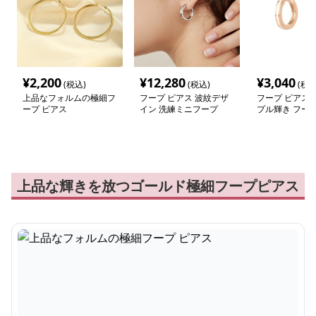
¥
2,200
¥
12,280
¥
3,040
(税込)
(税込)
(税込
上品なフォルムの極細フ
フープ ピアス 波紋デザ
フープ ピアス 
ープ ピアス
イン 洗練ミニフープ
プル輝き フープ
上品な輝きを放つゴールド極細フープピアス