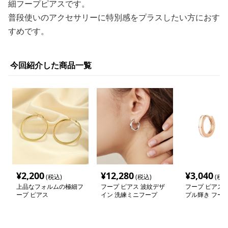
細フープピアスです。
普段使いのアクセサリーに特別感をプラスしたい方におす
すめです。
今回紹介した商品一覧
¥
2,200
¥
12,280
¥
3,040
(税込)
(税込)
(税込
上品なフォルムの極細フ
フープ ピアス 波紋デザ
フープ ピアス 
ープ ピアス
イン 洗練ミニフープ
プル輝き フープ