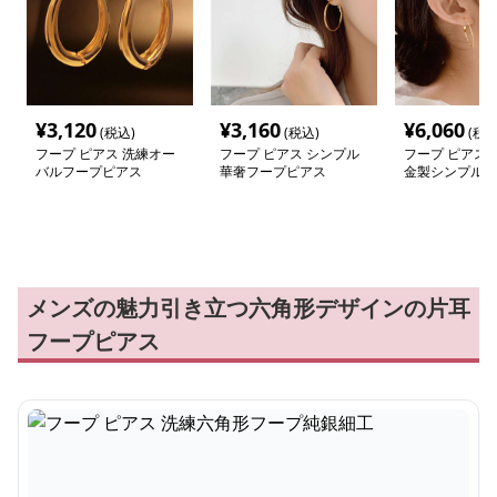
¥
3,120
¥
3,160
¥
6,060
(税込)
(税込)
(税込
フープ ピアス 洗練オー
フープ ピアス シンプル
フープ ピアス 
バルフープピアス
華奢フープピアス
金製シンプルフ
ス
メンズの魅力引き立つ六角形デザインの片耳
フープピアス